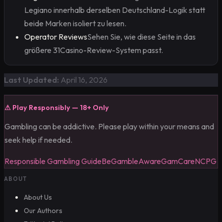
Legiano innerhalb derselben Deutschland-Logik statt
beide Marken isoliert zu lesen.
Operator Reviews
Sehen Sie, wie diese Seite in das
größere 31Casino-Review-System passt.
Last Updated:
April 16, 2026
⚠
Play Responsibly — 18+ Only
Gambling can be addictive. Please play within your means and
seek help if needed.
Responsible Gambling Guide
BeGambleAware
GamCare
NCPG
ABOUT
About Us
Our Authors