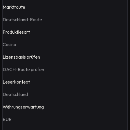
Marktroute
Deutschland-Route
Produktlesart
Casino
Lizenzbasis prüfen
DACH-Route prüfen
Leserkontext
Deutschland
Währungserwartung
EUR