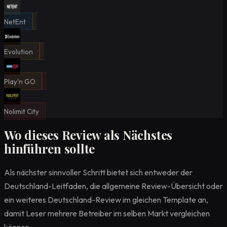
NetEnt
Evolution
Play'n GO
Nolimit City
Wo dieses Review als Nächstes
hinführen sollte
Als nächster sinnvoller Schritt bietet sich entweder der
Deutschland-Leitfaden, die allgemeine Review-Übersicht oder
ein weiteres Deutschland-Review im gleichen Template an,
damit Leser mehrere Betreiber im selben Markt vergleichen