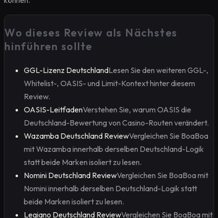
können.
Wo dieses Review als Nächstes
hinführen sollte
GGL-Lizenz Deutschland
Lesen Sie den weiteren GGL-,
Whitelist-, OASIS- und Limit-Kontext hinter diesem
Review.
OASIS-Leitfaden
Verstehen Sie, warum OASIS die
Deutschland-Bewertung von Casino-Routen verändert.
Wazamba Deutschland Review
Vergleichen Sie BoaBoa
mit Wazamba innerhalb derselben Deutschland-Logik
statt beide Marken isoliert zu lesen.
Nomini Deutschland Review
Vergleichen Sie BoaBoa mit
Nomini innerhalb derselben Deutschland-Logik statt
beide Marken isoliert zu lesen.
Legiano Deutschland Review
Vergleichen Sie BoaBoa mit